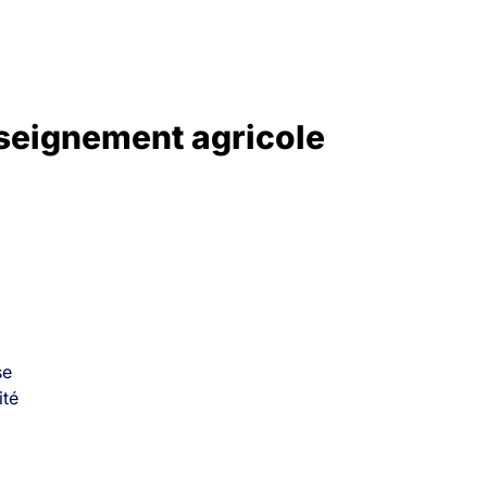
nseignement agricole
se
ité